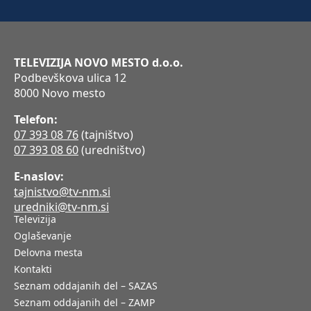
TELEVIZIJA NOVO MESTO d.o.o.
Podbevškova ulica 12
8000 Novo mesto
Telefon:
07 393 08 76
(tajništvo)
07 393 08 60
(uredništvo)
E-naslov:
tajnistvo@tv-nm.si
uredniki@tv-nm.si
Televizija
Oglaševanje
Delovna mesta
Kontakti
Seznam oddajanih del – SAZAS
Seznam oddajanih del – ZAMP