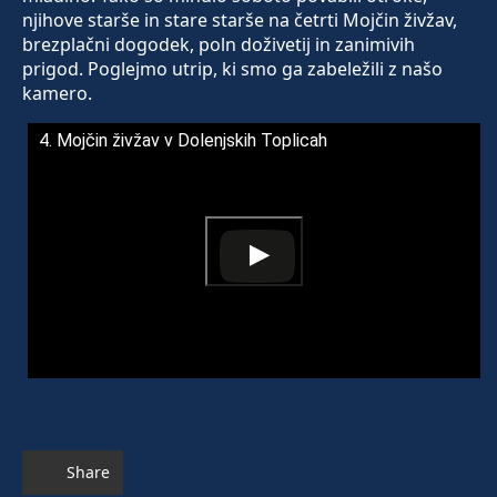
njihove starše in stare starše na četrti Mojčin živžav,
brezplačni dogodek, poln doživetij in zanimivih
prigod. Poglejmo utrip, ki smo ga zabeležili z našo
kamero.
4. Mojčin živžav v Dolenjskih Toplicah
Share