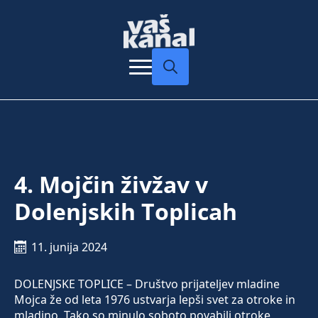
Search
for:
4. Mojčin živžav v
Dolenjskih Toplicah
11. junija 2024
DOLENJSKE TOPLICE – Društvo prijateljev mladine
Mojca že od leta 1976 ustvarja lepši svet za otroke in
mladino. Tako so minulo soboto povabili otroke,