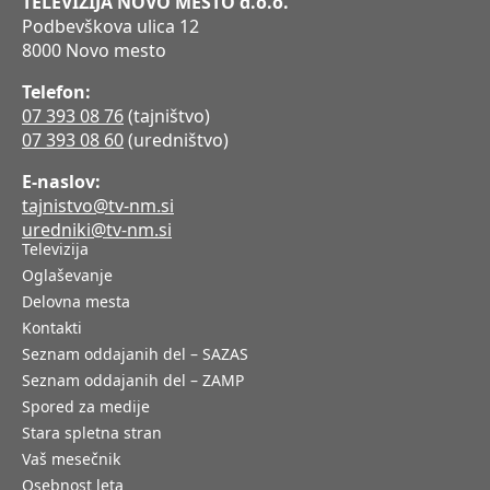
TELEVIZIJA NOVO MESTO d.o.o.
Podbevškova ulica 12
8000 Novo mesto
Telefon:
07 393 08 76
(tajništvo)
07 393 08 60
(uredništvo)
E-naslov:
tajnistvo@tv-nm.si
uredniki@tv-nm.si
Televizija
Oglaševanje
Delovna mesta
Kontakti
Seznam oddajanih del – SAZAS
Seznam oddajanih del – ZAMP
Spored za medije
Stara spletna stran
Vaš mesečnik
Osebnost leta