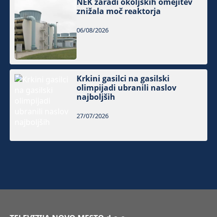
NEK zaradi okoljskih omejitev
znižala moč reaktorja
06/08/2026
Krkini gasilci na gasilski
olimpijadi ubranili naslov
najboljših
27/07/2026