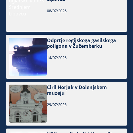
08/07/2026
Odprtje regijskega gasilskega
poligona v Žužemberku
14/07/2026
Ciril Horjak v Dolenjskem
muzeju
29/07/2026