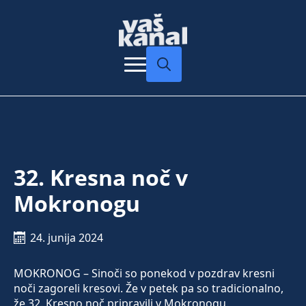
Search
for:
32. Kresna noč v
Mokronogu
24. junija 2024
MOKRONOG – Sinoči so ponekod v pozdrav kresni
noči zagoreli kresovi. Že v petek pa so tradicionalno,
že 32. Kresno noč pripravili v Mokronogu.