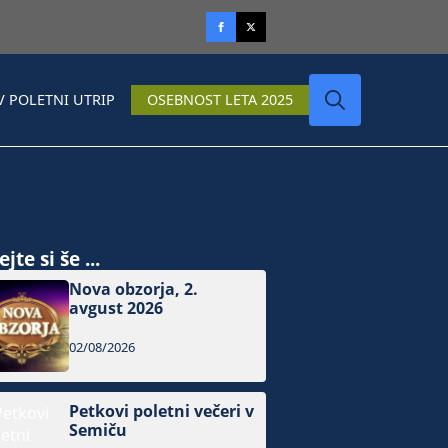
V POLETNI UTRIP
OSEBNOST LETA 2025
Search
for:
jte si še ...
Nova obzorja, 2.
avgust 2026
02/08/2026
Petkovi poletni večeri v
Semiču