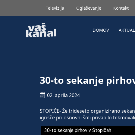
Televizija
Oglaševanje
Kontakt
DOMOV
AKTUA
30-to sekanje pirho
02. aprila 2024
STOPIČE- Že trideseto organizirano sekanj
igrišče pri osnovni šoli privabilo tekmoval
30-to sekanje pirhov v Stopičah