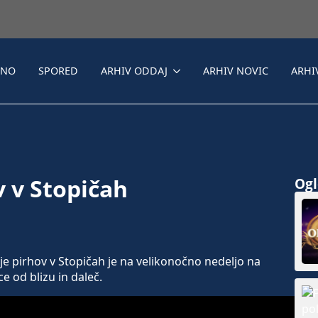
LNO
SPORED
ARHIV ODDAJ
ARHIV NOVIC
ARHI
v v Stopičah
Ogle
e pirhov v Stopičah je na velikonočno nedeljo na
ce od blizu in daleč.