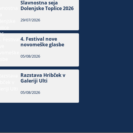
Slavnostna seja
Dolenjske Toplice 2026
29/07/2026
4. Festival nove
novomeške glasbe
05/08/2026
Razstava Hribček v
Galeriji Ulti
05/08/2026