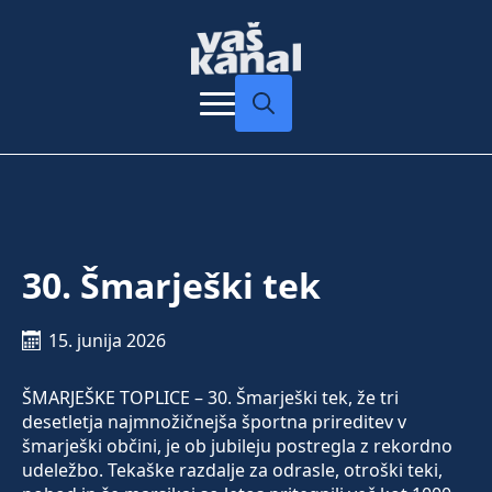
Search
for:
30. Šmarješki tek
15. junija 2026
ŠMARJEŠKE TOPLICE – 30. Šmarješki tek, že tri
desetletja najmnožičnejša športna prireditev v
šmarješki občini, je ob jubileju postregla z rekordno
udeležbo. Tekaške razdalje za odrasle, otroški teki,