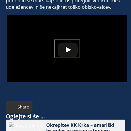
pohod in še marsikaj so letos pritegnili več kot 1000
udeležencev in še nekajkrat toliko obiskovalcev.
Share
Oglejte si še ...
Okrepitev KK Krka – ameriški
branilec in organizator igre