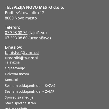
TELEVIZIJA NOVO MESTO d.o.o.
Podbevškova ulica 12
8000 Novo mesto
Telefon:
07 393 08 76
(tajništvo)
07 393 08 60
(uredništvo)
E-naslov:
tajnistvo@tv-nm.si
uredniki@tv-nm.si
Televizija
Oglaševanje
Delovna mesta
Kontakti
Seznam oddajanih del – SAZAS
Seznam oddajanih del – ZAMP
Spored za medije
Stara spletna stran
Vaš mesečnik