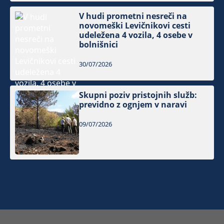
V hudi prometni nesreči na
novomeški Levičnikovi cesti
udeležena 4 vozila, 4 osebe v
bolnišnici
30/07/2026
Skupni poziv pristojnih služb:
previdno z ognjem v naravi
09/07/2026