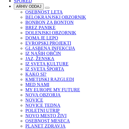
SPORED
ARHIV ODDAJ
OSEBNOST LETA
BELOKRANJSKI OBZORNIK
BONBON ZA BONTON
BREZ PANIKE
DOLENJSKI OBZORNIK
DOMA JE LEPO
EVROPSKI PROJEKTI
GLASBENA INFEKCIJA
IZ NAŠIH OBČIN
JAZ, ŽENSKA
IZ SVETA KULTURE
IZ SVETA ŠPORTA
KAKO SI?
KMETIJSKI RAZGLEDI
MED NAMI
MY EUROPE MY FUTURE
NOVA OBZORJA
NOVICE
NOVICE TEDNA
POLETNI UTRIP
NOVO MESTO ŽIVI
OSEBNOST MESECA
PLANET ZDRAVJA