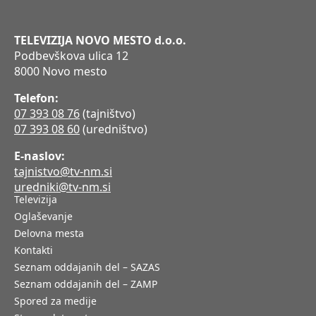
TELEVIZIJA NOVO MESTO d.o.o.
Podbevškova ulica 12
8000 Novo mesto
Telefon:
07 393 08 76
(tajništvo)
07 393 08 60
(uredništvo)
E-naslov:
tajnistvo@tv-nm.si
uredniki@tv-nm.si
Televizija
Oglaševanje
Delovna mesta
Kontakti
Seznam oddajanih del – SAZAS
Seznam oddajanih del – ZAMP
Spored za medije