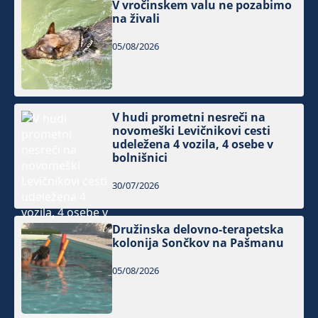
V vročinskem valu ne pozabimo
na živali
05/08/2026
V hudi prometni nesreči na
novomeški Levičnikovi cesti
udeležena 4 vozila, 4 osebe v
bolnišnici
30/07/2026
Družinska delovno-terapetska
kolonija Sončkov na Pašmanu
05/08/2026