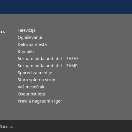
Televizija
.o.
Oglaševanje
Delovna mesta
Kontakti
Seznam oddajanih del – SAZAS
Seznam oddajanih del – ZAMP
Spored za medije
Stara spletna stran
Vaš mesečnik
Osebnost leta
Pravila nagradnih iger
 d.o.o.