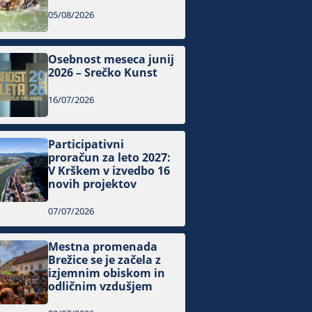
05/08/2026
Osebnost meseca junij
2026 – Srečko Kunst
16/07/2026
Participativni
proračun za leto 2027:
V Krškem v izvedbo 16
novih projektov
07/07/2026
Mestna promenada
Brežice se je začela z
izjemnim obiskom in
odličnim vzdušjem