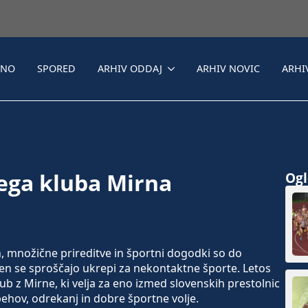
LNO
SPORED
ARHIV ODDAJ
ARHIV NOVIC
ARHI
ega kluba Mirna
Ogle
h, množične prireditve in športni dogodki so do
en se sproščajo ukrepi za nekontaktne športe. Letos
ub z Mirne, ki velja za eno izmed slovenskih prestolnic
ehov, odrekanj in dobre športne volje.