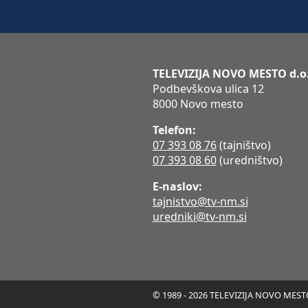
TELEVIZIJA NOVO MESTO d.o
Podbevškova ulica 12
8000 Novo mesto
Telefon:
07 393 08 76
(tajništvo)
07 393 08 60
(uredništvo)
E-naslov:
tajnistvo@tv-nm.si
uredniki@tv-nm.si
© 1989 - 2026 TELEVIZIJA NOVO MESTO