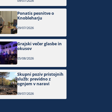
09/07/2026
Ponatis pesnitve o
Knobleharju
29/07/2026
Grajski večer glasbe in
okusov
05/08/2026
Skupni poziv pristojnih
služb: previdno z
ognjem v naravi
09/07/2026