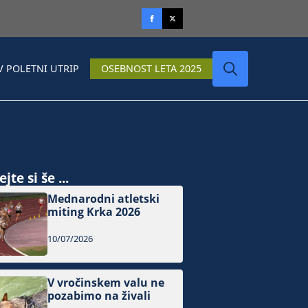
V POLETNI UTRIP
OSEBNOST LETA 2025
Search
for:
jte si še ...
Mednarodni atletski
miting Krka 2026
10/07/2026
V vročinskem valu ne
pozabimo na živali