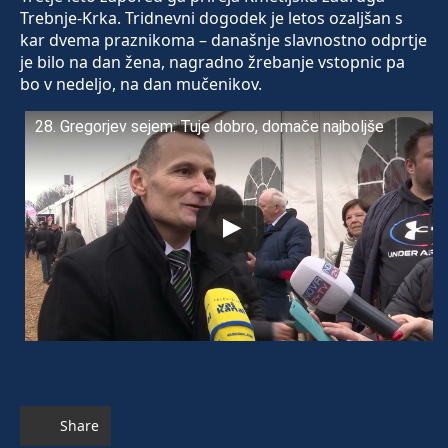
Trebnje-Krka. Tridnevni dogodek je letos ozaljšan s
kar dvema praznikoma – današnje slavnostno odprtje
je bilo na dan žena, nagradno žrebanje vstopnic pa
bo v nedeljo, na dan mučenikov.
28. Gregorjev sejem: Tuje dobro, domače najboljše
Share