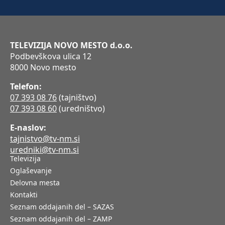
TELEVIZIJA NOVO MESTO d.o.o.
Podbevškova ulica 12
8000 Novo mesto
Telefon:
07 393 08 76
(tajništvo)
07 393 08 60
(uredništvo)
E-naslov:
tajnistvo@tv-nm.si
uredniki@tv-nm.si
Televizija
Oglaševanje
Delovna mesta
Kontakti
Seznam oddajanih del – SAZAS
Seznam oddajanih del – ZAMP