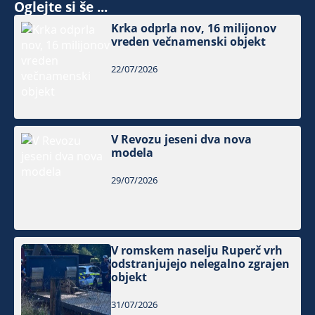
Oglejte si še ...
Krka odprla nov, 16 milijonov
vreden večnamenski objekt
22/07/2026
V Revozu jeseni dva nova
modela
29/07/2026
V romskem naselju Ruperč vrh
odstranjujejo nelegalno zgrajen
objekt
31/07/2026