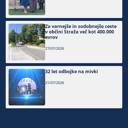
Za varnejše in sodobnejše ceste
v občini Straža več kot 400.000
evrov
27/07/2026
32 let odbojke na mivki
21/07/2026