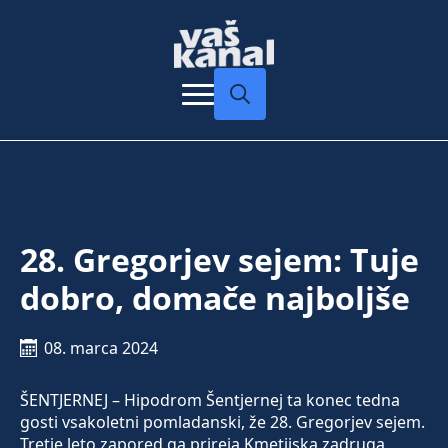
Search
for:
28. Gregorjev sejem: Tuje
dobro, domače najboljše
08. marca 2024
ŠENTJERNEJ – Hipodrom Šentjernej ta konec tedna
gosti vsakoletni pomladanski, že 28. Gregorjev sejem.
Tretje leto zapored ga prireja Kmetijska zadruga