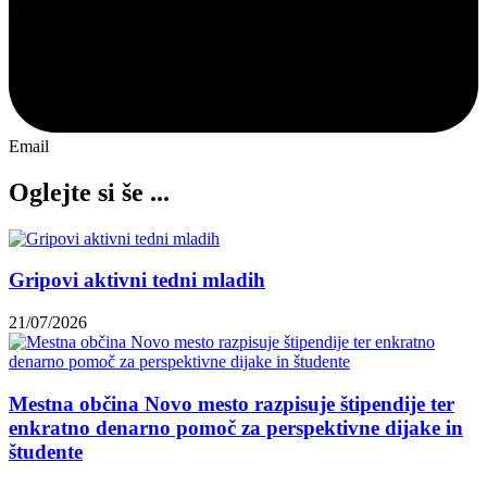
Email
Oglejte si še ...
Gripovi aktivni tedni mladih
21/07/2026
Mestna občina Novo mesto razpisuje štipendije ter
enkratno denarno pomoč za perspektivne dijake in
študente