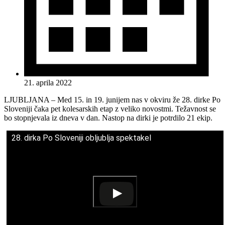
21. aprila 2022
LJUBLJANA – Med 15. in 19. junijem nas v okviru že 28. dirke Po
Sloveniji čaka pet kolesarskih etap z veliko novostmi. Težavnost se
bo stopnjevala iz dneva v dan. Nastop na dirki je potrdilo 21 ekip.
28. dirka Po Sloveniji obljublja spektakel