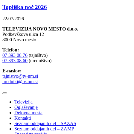
Topliška noč 2026
22/07/2026
TELEVIZIJA NOVO MESTO d.o.o.
Podbevškova ulica 12
8000 Novo mesto
Telefon:
07 393 08 76
(tajništvo)
07 393 08 60
(uredništvo)
E-naslov:
tajnistvo@tv-nm.si
uredniki@tv-nm.si
Televizija
Oglaševanje
Delovna mesta
Kontakti
Seznam oddajanih del – SAZAS
Seznam oddajanih del – ZAMP