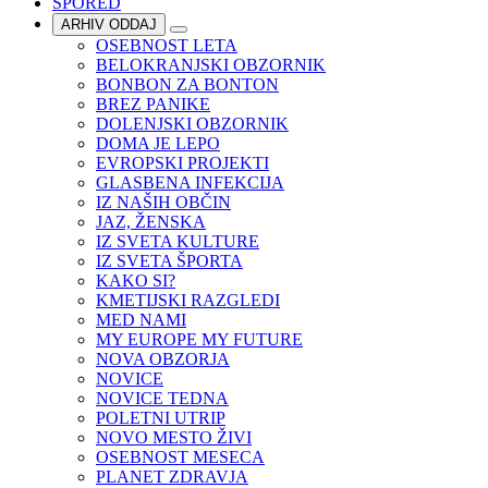
SPORED
ARHIV ODDAJ
OSEBNOST LETA
BELOKRANJSKI OBZORNIK
BONBON ZA BONTON
BREZ PANIKE
DOLENJSKI OBZORNIK
DOMA JE LEPO
EVROPSKI PROJEKTI
GLASBENA INFEKCIJA
IZ NAŠIH OBČIN
JAZ, ŽENSKA
IZ SVETA KULTURE
IZ SVETA ŠPORTA
KAKO SI?
KMETIJSKI RAZGLEDI
MED NAMI
MY EUROPE MY FUTURE
NOVA OBZORJA
NOVICE
NOVICE TEDNA
POLETNI UTRIP
NOVO MESTO ŽIVI
OSEBNOST MESECA
PLANET ZDRAVJA