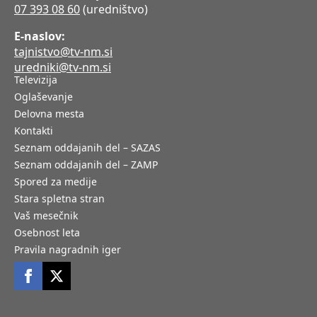
07 393 08 60
(uredništvo)
E-naslov:
tajnistvo@tv-nm.si
uredniki@tv-nm.si
Televizija
Oglaševanje
Delovna mesta
Kontakti
Seznam oddajanih del – SAZAS
Seznam oddajanih del – ZAMP
Spored za medije
Stara spletna stran
Vaš mesečnik
Osebnost leta
Pravila nagradnih iger