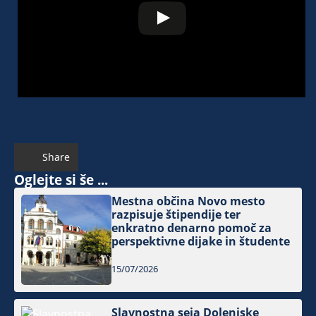
Share
Oglejte si še ...
Mestna občina Novo mesto
razpisuje štipendije ter
enkratno denarno pomoč za
perspektivne dijake in študente
15/07/2026
Slavnostna seja Dolenjske