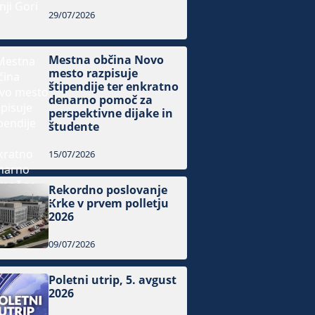
29/07/2026
Mestna občina Novo
mesto razpisuje
štipendije ter enkratno
denarno pomoč za
perspektivne dijake in
študente
15/07/2026
Rekordno poslovanje
Krke v prvem polletju
2026
09/07/2026
Poletni utrip, 5. avgust
2026