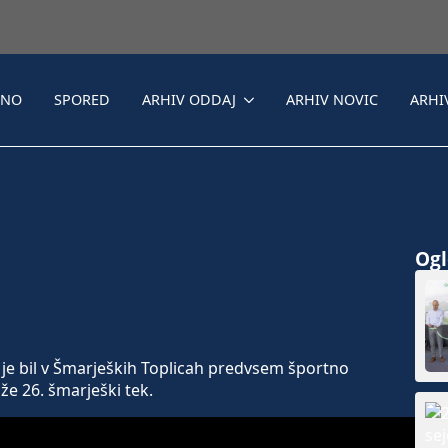
LNO
SPORED
ARHIV ODDAJ
ARHIV NOVIC
ARHI
Ogle
je bil v Šmarjeških Toplicah predvsem športno
že 26. šmarješki tek.