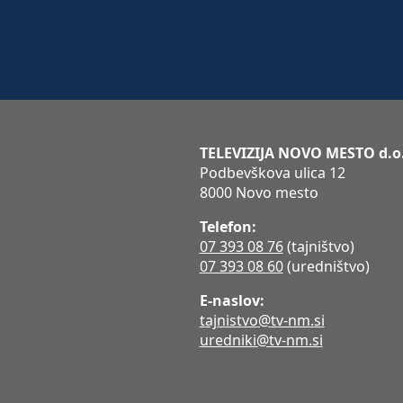
TELEVIZIJA NOVO MESTO d.o
Podbevškova ulica 12
8000 Novo mesto
Telefon:
07 393 08 76
(tajništvo)
07 393 08 60
(uredništvo)
E-naslov:
tajnistvo@tv-nm.si
uredniki@tv-nm.si