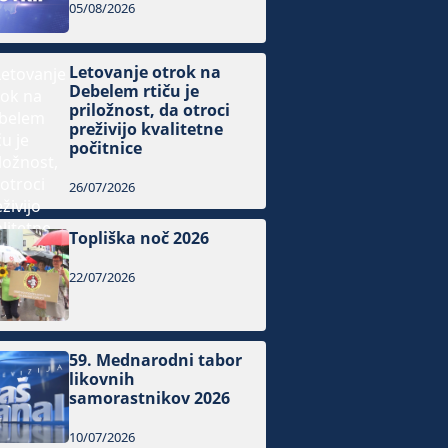
05/08/2026
Letovanje otrok na
Debelem rtiču je
priložnost, da otroci
preživijo kvalitetne
počitnice
26/07/2026
Topliška noč 2026
22/07/2026
59. Mednarodni tabor
likovnih
samorastnikov 2026
10/07/2026