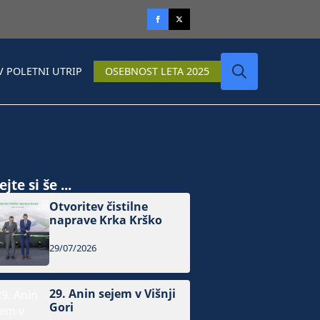
V POLETNI UTRIP
OSEBNOST LETA 2025
Search
for:
jte si še ...
Otvoritev čistilne
naprave Krka Krško
29/07/2026
29. Anin sejem v Višnji
Gori