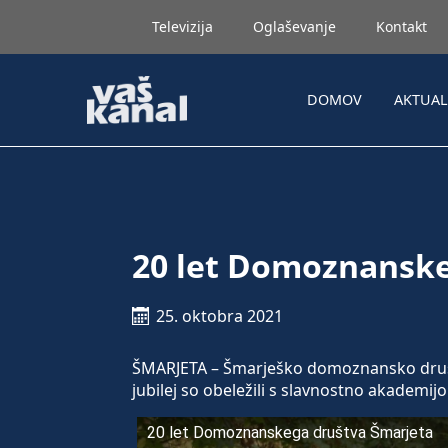
Televizija
Oglaševanje
Kontakt
DOMOV
AKTUA
20 let Domoznanske
25. oktobra 2021
ŠMARJETA – Šmarješko domoznansko društvo
jubilej so obeležili s slavnostno akademijo
20 let Domoznanskega društva Šmarjeta