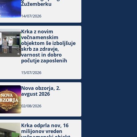
Žužemberku
14/07/2026
Krka z novim
večnamenskim
objektom še izboljšuje
skrb za zdravje,
varnost in dobro
počutje zaposlenih
15/07/2026
Nova obzorja, 2.
avgust 2026
02/08/2026
Krka odprla nov, 16
milijonov vreden