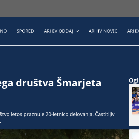
LNO
SPORED
ARHIV ODDAJ
ARHIV NOVIC
ARHI
ga društva Šmarjeta
Ogle
 letos praznuje 20-letnico delovanja. Častitljiv
.