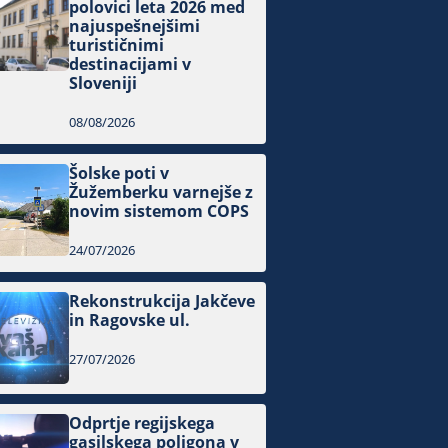
polovici leta 2026 med
najuspešnejšimi
turističnimi
destinacijami v
Sloveniji
08/08/2026
Šolske poti v
Žužemberku varnejše z
novim sistemom COPS
24/07/2026
Rekonstrukcija Jakčeve
in Ragovske ul.
27/07/2026
Odprtje regijskega
gasilskega poligona v