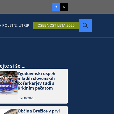
V POLETNI UTRIP
OSEBNOST LETA 2025
Search
for:
jte si še ...
Zgodovinski uspeh
mladih slovenskih
košarkarjev tudi s
Krkinim pečatom
03/08/2026
Občina Brežice v prvi