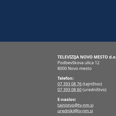
TELEVIZIJA NOVO MESTO d.o
Podbevškova ulica 12
8000 Novo mesto
Telefon:
07 393 08 76
(tajništvo)
07 393 08 60
(uredništvo)
E-naslov:
tajnistvo@tv-nm.si
uredniki@tv-nm.si