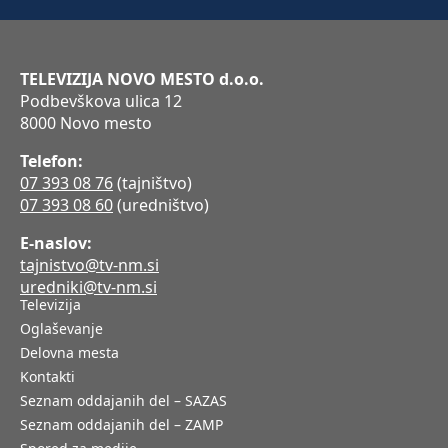
TELEVIZIJA NOVO MESTO d.o.o.
Podbevškova ulica 12
8000 Novo mesto
Telefon:
07 393 08 76
(tajništvo)
07 393 08 60
(uredništvo)
E-naslov:
tajnistvo@tv-nm.si
uredniki@tv-nm.si
Televizija
Oglaševanje
Delovna mesta
Kontakti
Seznam oddajanih del – SAZAS
Seznam oddajanih del – ZAMP