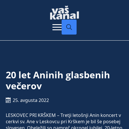
Search
for:
20 let Aninih glasbenih
večerov
25. avgusta 2022
LESKOVEC PRI KRŠKEM – Tretji letošnji Anin koncert v
cerkvi sv. Ane v Leskovcu pri Krškem je bil še posebej
slovesen. Obeležili so namreč okrogel jubilej, 20-letno