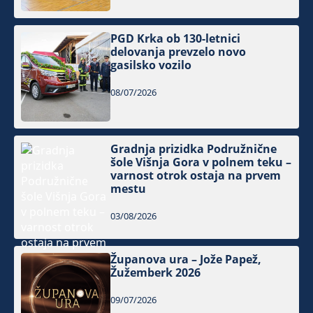
PGD Krka ob 130-letnici
delovanja prevzelo novo
gasilsko vozilo
08/07/2026
Gradnja prizidka Podružnične
šole Višnja Gora v polnem teku –
varnost otrok ostaja na prvem
mestu
03/08/2026
Županova ura – Jože Papež,
Žužemberk 2026
09/07/2026