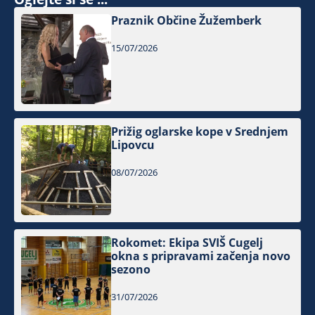
Praznik Občine Žužemberk
15/07/2026
Prižig oglarske kope v Srednjem
Lipovcu
08/07/2026
Rokomet: Ekipa SVIŠ Cugelj
okna s pripravami začenja novo
sezono
31/07/2026