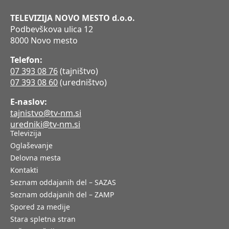
TELEVIZIJA NOVO MESTO d.o.o.
Podbevškova ulica 12
8000 Novo mesto
Telefon:
07 393 08 76
(tajništvo)
07 393 08 60
(uredništvo)
E-naslov:
tajnistvo@tv-nm.si
uredniki@tv-nm.si
Televizija
Oglaševanje
Delovna mesta
Kontakti
Seznam oddajanih del – SAZAS
Seznam oddajanih del – ZAMP
Spored za medije
Stara spletna stran