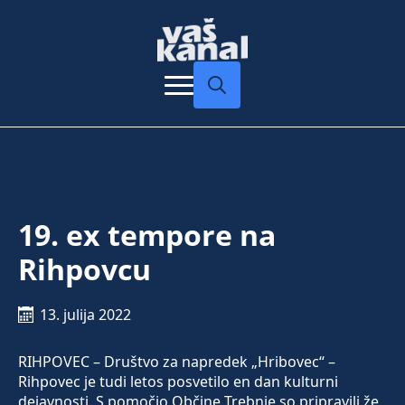
Search
for:
19. ex tempore na
Rihpovcu
13. julija 2022
RIHPOVEC – Društvo za napredek „Hribovec“ –
Rihpovec je tudi letos posvetilo en dan kulturni
dejavnosti. S pomočjo Občine Trebnje so pripravili že