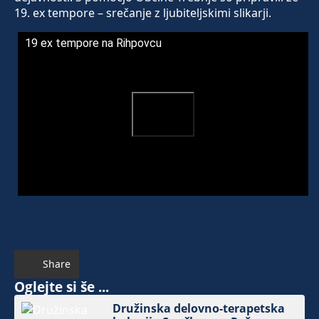
19. ex tempore – srečanje z ljubiteljskimi slikarji.
19 ex tempore na Rihpovcu
Share
Oglejte si še ...
Družinska delovno-terapetska