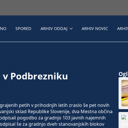
LNO
SPORED
ARHIV ODDAJ
ARHIV NOVIC
ARHI
j v Podbrezniku
Ogle
jenih petih v prihodnjih letih zraslo še pet novih
ovanjski sklad Republike Slovenije, dva Mestna občina
dpisali pogodbo za gradnjo 103 javnih najemnih
odpisal še za gradnjo dveh stanovanjskih blokov