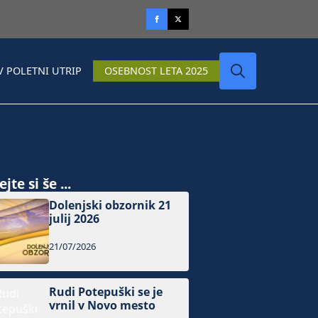
V POLETNI UTRIP
OSEBNOST LETA 2025
Search
for:
jte si še ...
Dolenjski obzornik 21
julij 2026
21/07/2026
Rudi Potepuški se je
vrnil v Novo mesto