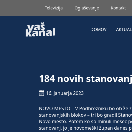
Televizija
Oglaševanje
Kontakt
DOMOV
AKTUA
184 novih stanovan
16. januarja 2023
NOVO MESTO – V Podbrezniku bo ob že zgra
stanovanjskih blokov – tri bo gradil Stan
Novo mesto. Potem ko so minuli mesec po
stanovanj, jo je novomeški župan danes p