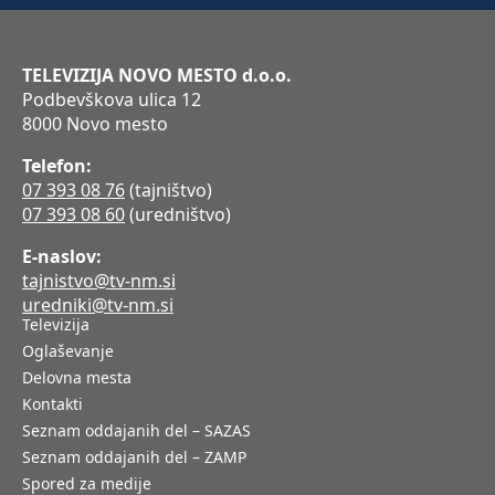
TELEVIZIJA NOVO MESTO d.o.o.
Podbevškova ulica 12
8000 Novo mesto
Telefon:
07 393 08 76
(tajništvo)
07 393 08 60
(uredništvo)
E-naslov:
tajnistvo@tv-nm.si
uredniki@tv-nm.si
Televizija
Oglaševanje
Delovna mesta
Kontakti
Seznam oddajanih del – SAZAS
Seznam oddajanih del – ZAMP
Spored za medije