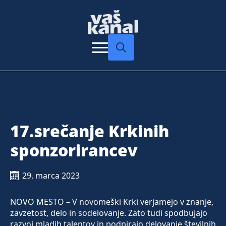
Search
for:
17.srečanje Krkinih
sponzorirancev
29. marca 2023
NOVO MESTO – V novomeški Krki verjamejo v znanje,
zavzetost, delo in sodelovanje. Zato tudi spodbujajo
razvoj mladih talentov in podpirajo delovanje številnih