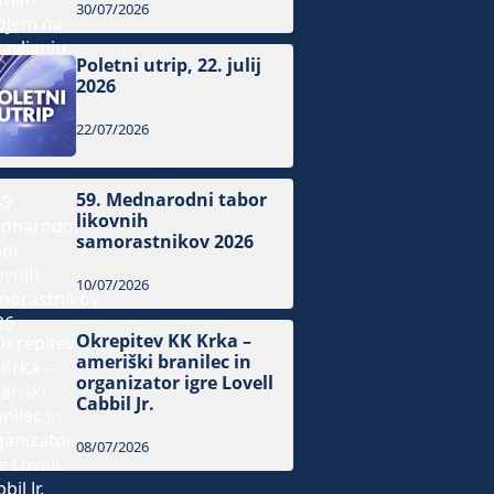
30/07/2026
Poletni utrip, 22. julij
2026
22/07/2026
59. Mednarodni tabor
likovnih
samorastnikov 2026
10/07/2026
Okrepitev KK Krka –
ameriški branilec in
organizator igre Lovell
Cabbil Jr.
08/07/2026