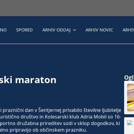
LNO
SPORED
ARHIV ODDAJ
ARHIV NOVIC
ARHI
rski maraton
Ogle
raznični dan v Šentjernej privabilo številne ljubitelje
ristično društvo in Kolesarski klub Adria Mobil so 16-
 Športno družabna prireditev sodi v sklop dogodkov, ki
onalno pripravijo ob občinskem prazniku.