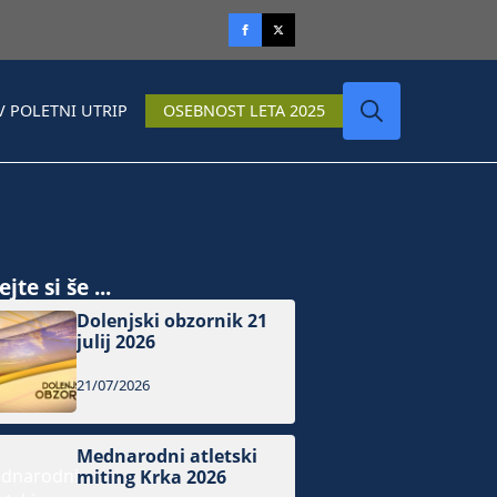
V POLETNI UTRIP
OSEBNOST LETA 2025
Search
for:
jte si še ...
Dolenjski obzornik 21
julij 2026
21/07/2026
Mednarodni atletski
miting Krka 2026