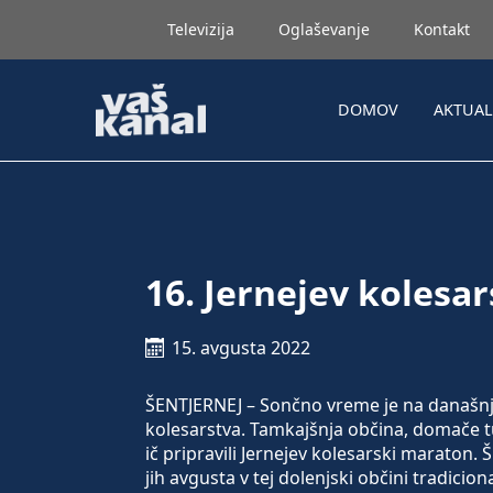
Televizija
Oglaševanje
Kontakt
DOMOV
AKTUA
16. Jernejev kolesa
15. avgusta 2022
ŠENTJERNEJ – Sončno vreme je na današnji p
kolesarstva. Tamkajšnja občina, domače tu
ič pripravili Jernejev kolesarski maraton.
jih avgusta v tej dolenjski občini tradici