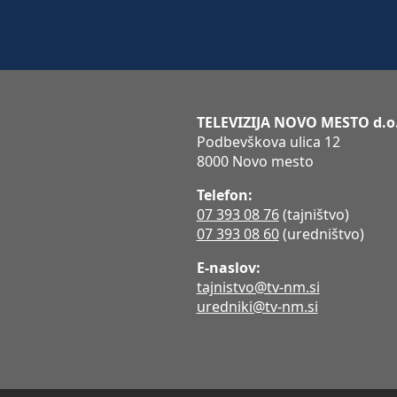
TELEVIZIJA NOVO MESTO d.o
Podbevškova ulica 12
8000 Novo mesto
Telefon:
07 393 08 76
(tajništvo)
07 393 08 60
(uredništvo)
E-naslov:
tajnistvo@tv-nm.si
uredniki@tv-nm.si