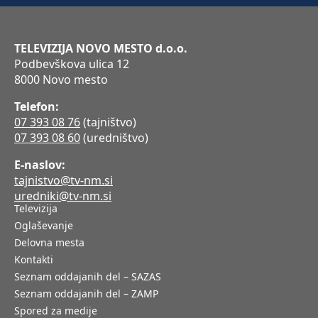
TELEVIZIJA NOVO MESTO d.o.o.
Podbevškova ulica 12
8000 Novo mesto
Telefon:
07 393 08 76
(tajništvo)
07 393 08 60
(uredništvo)
E-naslov:
tajnistvo@tv-nm.si
uredniki@tv-nm.si
Televizija
Oglaševanje
Delovna mesta
Kontakti
Seznam oddajanih del – SAZAS
Seznam oddajanih del – ZAMP
Spored za medije