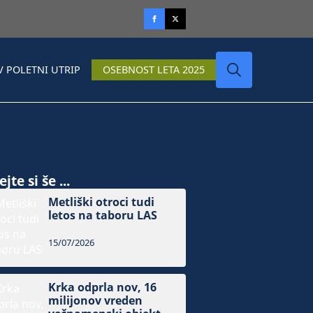
V POLETNI UTRIP
OSEBNOST LETA 2025
Search
for:
jte si še ...
Metliški otroci tudi
letos na taboru LAS
15/07/2026
Krka odprla nov, 16
milijonov vreden