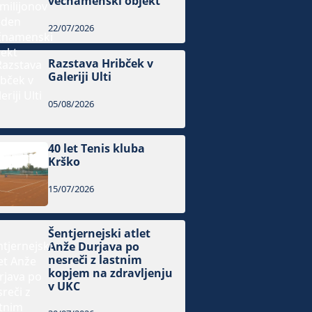
večnamenski objekt
22/07/2026
Razstava Hribček v
Galeriji Ulti
05/08/2026
40 let Tenis kluba
Krško
15/07/2026
Šentjernejski atlet
Anže Durjava po
nesreči z lastnim
kopjem na zdravljenju
v UKC