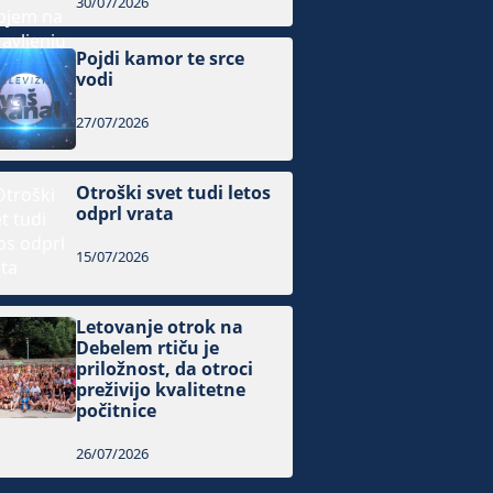
30/07/2026
Pojdi kamor te srce
vodi
27/07/2026
Otroški svet tudi letos
odprl vrata
15/07/2026
Letovanje otrok na
Debelem rtiču je
priložnost, da otroci
preživijo kvalitetne
počitnice
26/07/2026