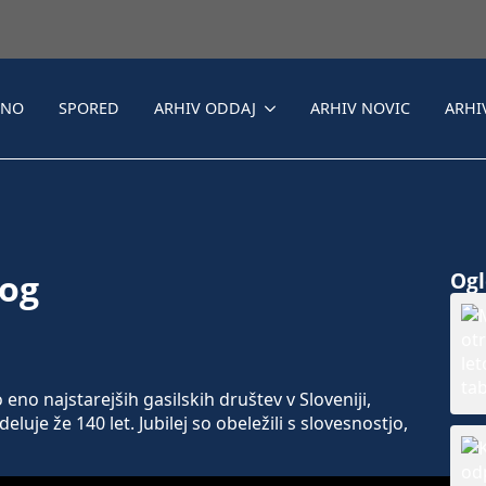
LNO
SPORED
ARHIV ODDAJ
ARHIV NOVIC
ARHI
nog
Ogle
o najstarejših gasilskih društev v Sloveniji,
uje že 140 let. Jubilej so obeležili s slovesnostjo,