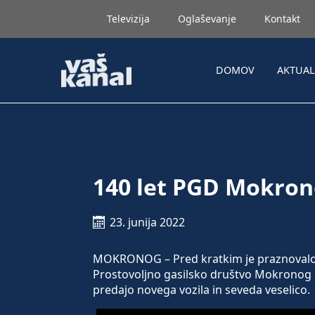
Televizija
Oglaševanje
Kontakt
DOMOV
AKTUA
140 let PGD Mokro
23. junija 2022
MOKRONOG – Pred kratkim je praznovalo en
Prostovoljno gasilsko društvo Mokronog del
predajo novega vozila in seveda veselico.