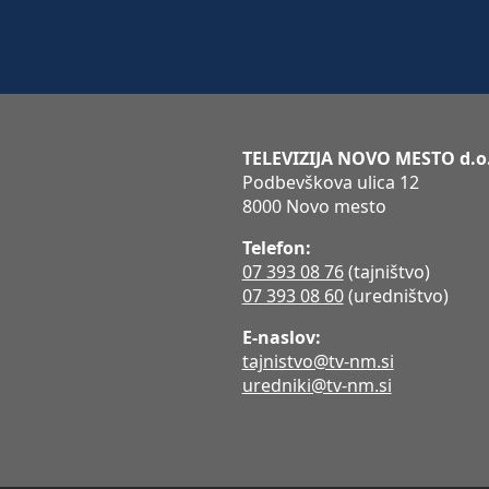
TELEVIZIJA NOVO MESTO d.o
Podbevškova ulica 12
8000 Novo mesto
Telefon:
07 393 08 76
(tajništvo)
07 393 08 60
(uredništvo)
E-naslov:
tajnistvo@tv-nm.si
uredniki@tv-nm.si