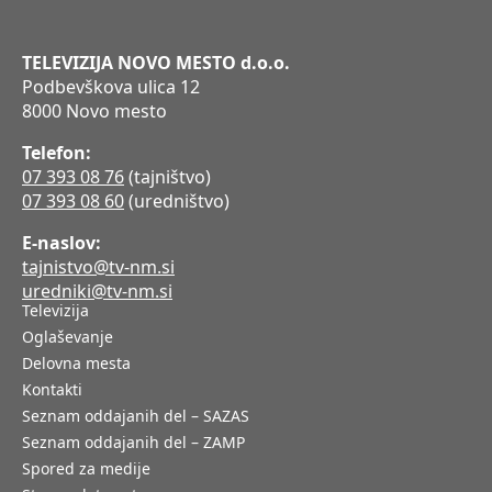
TELEVIZIJA NOVO MESTO d.o.o.
Podbevškova ulica 12
8000 Novo mesto
Telefon:
07 393 08 76
(tajništvo)
07 393 08 60
(uredništvo)
E-naslov:
tajnistvo@tv-nm.si
uredniki@tv-nm.si
Televizija
Oglaševanje
Delovna mesta
Kontakti
Seznam oddajanih del – SAZAS
Seznam oddajanih del – ZAMP
Spored za medije