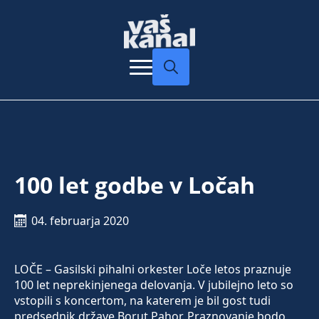
Search
for:
100 let godbe v Ločah
04. februarja 2020
LOČE – Gasilski pihalni orkester Loče letos praznuje
100 let neprekinjenega delovanja. V jubilejno leto so
vstopili s koncertom, na katerem je bil gost tudi
predsednik države Borut Pahor. Praznovanje bodo