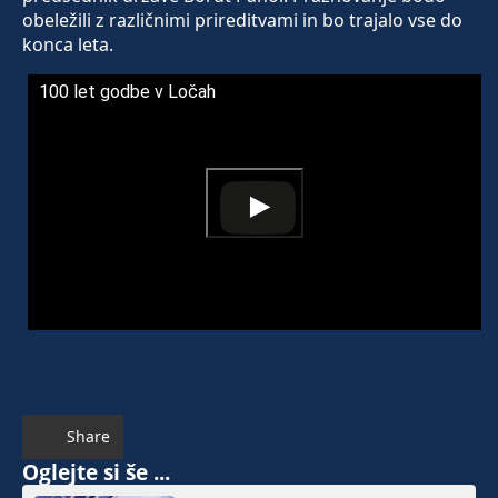
obeležili z različnimi prireditvami in bo trajalo vse do
konca leta.
100 let godbe v Ločah
Share
Oglejte si še ...