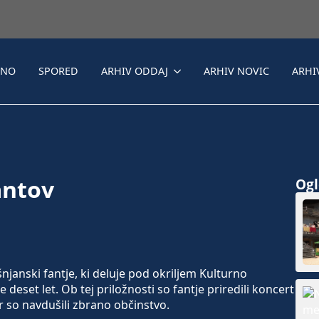
LNO
SPORED
ARHIV ODDAJ
ARHIV NOVIC
ARHI
antov
Ogle
janski fantje, ki deluje pod okriljem Kulturno
deset let. Ob tej priložnosti so fantje priredili koncert
r so navdušili zbrano občinstvo.