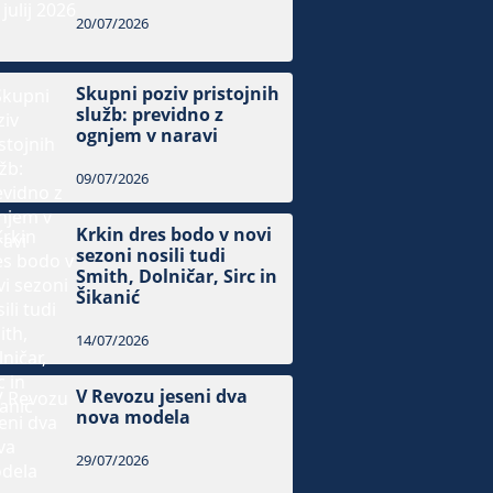
20/07/2026
Skupni poziv pristojnih
služb: previdno z
ognjem v naravi
09/07/2026
Krkin dres bodo v novi
sezoni nosili tudi
Smith, Dolničar, Sirc in
Šikanić
14/07/2026
V Revozu jeseni dva
nova modela
29/07/2026