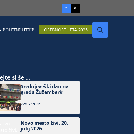
V POLETNI UTRIP
OSEBNOST LETA 2025
Search
for:
jte si še ...
Srednjeveški dan na
gradu Žužemberk
22/07/2026
Novo mesto živi, 20.
julij 2026