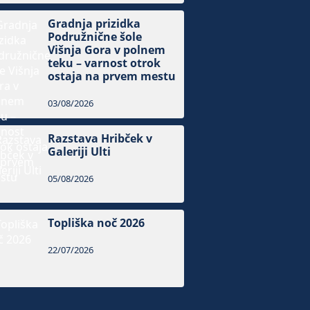
Gradnja prizidka
Podružnične šole
Višnja Gora v polnem
teku – varnost otrok
ostaja na prvem mestu
03/08/2026
Razstava Hribček v
Galeriji Ulti
05/08/2026
Topliška noč 2026
22/07/2026