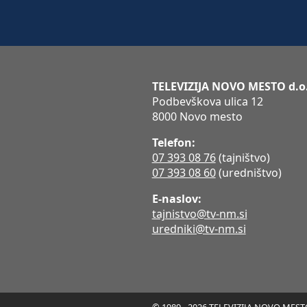
TELEVIZIJA NOVO MESTO d.o
Podbevškova ulica 12
8000 Novo mesto
Telefon:
07 393 08 76
(tajništvo)
07 393 08 60
(uredništvo)
E-naslov:
tajnistvo@tv-nm.si
uredniki@tv-nm.si