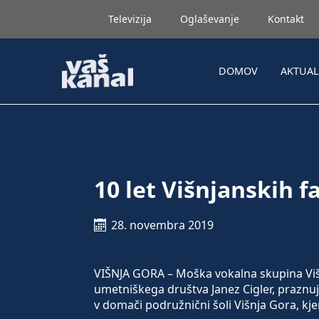
Televizija
Oglaševanje
Kontakt
DOMOV
AKTUA
10 let Višnjanskih f
28. novembra 2019
VIŠNJA GORA – Moška vokalna skupina Višn
umetniškega društva Janez Cigler, praznuje 
v domači podružnični šoli Višnja Gora, kje