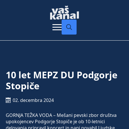
Search
for:
10 let MEPZ DU Podgorje
Stopiče
02. decembra 2024
GORNJA TEŽKA VODA – Mešani pevski zbor društva
upokojencev Podgorje Stopiče je ob 10-letnici
delovanja pripravil koncert in nanj povabil Ljudske