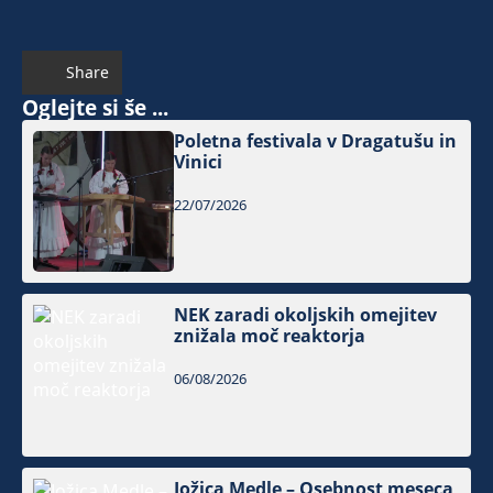
Share
Oglejte si še ...
Poletna festivala v Dragatušu in
Vinici
22/07/2026
NEK zaradi okoljskih omejitev
znižala moč reaktorja
06/08/2026
Jožica Medle – Osebnost meseca