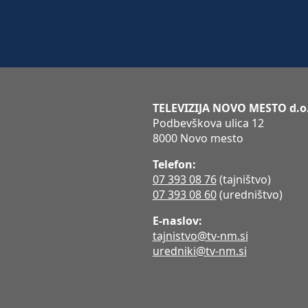
TELEVIZIJA NOVO MESTO d.o
Podbevškova ulica 12
8000 Novo mesto
Telefon:
07 393 08 76
(tajništvo)
07 393 08 60
(uredništvo)
E-naslov:
tajnistvo@tv-nm.si
uredniki@tv-nm.si