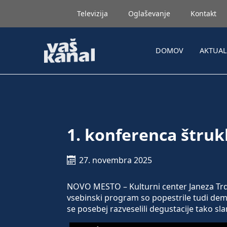
Televizija
Oglaševanje
Kontakt
DOMOV
AKTUA
1. konferenca štru
27. novembra 2025
NOVO MESTO – Kulturni center Janeza Trdin
vsebinski program so popestrile tudi demon
se posebej razveselili degustacije tako sla