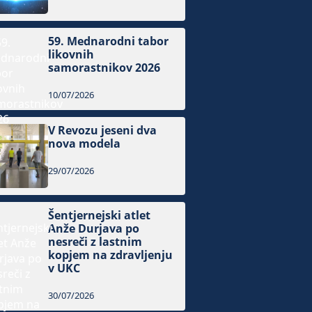
59. Mednarodni tabor
likovnih
samorastnikov 2026
10/07/2026
V Revozu jeseni dva
nova modela
29/07/2026
Šentjernejski atlet
Anže Durjava po
nesreči z lastnim
kopjem na zdravljenju
v UKC
30/07/2026