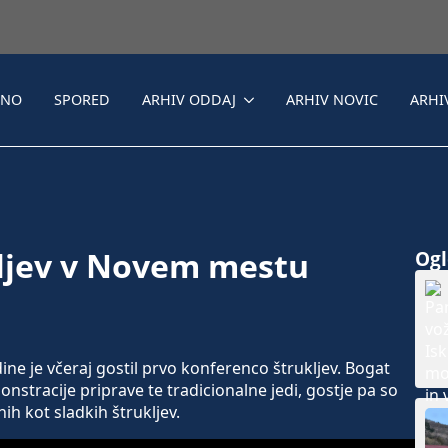
LNO
SPORED
ARHIV ODDAJ
ARHIV NOVIC
ARHI
kljev v Novem mestu
Ogle
e je včeraj gostil prvo konferenco štrukljev. Bogat
stracije priprave te tradicionalne jedi, gostje pa so
nih kot sladkih štrukljev.