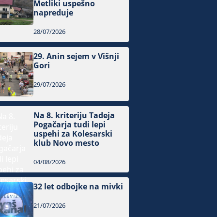
Metliki uspešno
napreduje
28/07/2026
29. Anin sejem v Višnji
Gori
29/07/2026
Na 8. kriteriju Tadeja
Pogačarja tudi lepi
uspehi za Kolesarski
klub Novo mesto
04/08/2026
32 let odbojke na mivki
21/07/2026