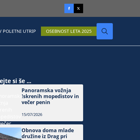
V POLETNI UTRIP
OSEBNOST LETA 2025
Search
for:
jte si še ...
Panoramska vožnja
Iskrenih mopedistov in
večer penin
15/07/2026
Obnova doma mlade
družine iz Drag pri