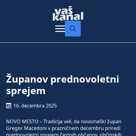
Search
for:
Županov prednovoletni
sprejem
16. decembra 2025
NOVO MESTO – Tradicija veli, da novomeški župan
Gregor Macedoni v prazničnem decembru priredi
prednovoletni sprejem častnih občanov, občinskih