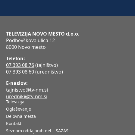
TELEVIZIJA NOVO MESTO d.o.o.
Podbevškova ulica 12
8000 Novo mesto
Telefon:
07 393 08 76
(tajništvo)
07 393 08 60
(uredništvo)
E-naslov:
tajnistvo@tv-nm.si
uredniki@tv-nm.si
Televizija
Oglaševanje
Delovna mesta
Kontakti
Seznam oddajanih del – SAZAS