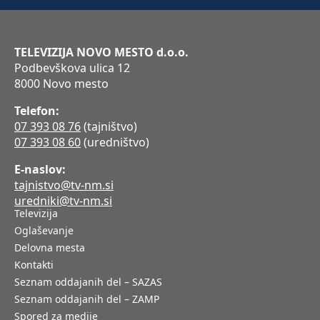
TELEVIZIJA NOVO MESTO d.o.o.
Podbevškova ulica 12
8000 Novo mesto
Telefon:
07 393 08 76
(tajništvo)
07 393 08 60
(uredništvo)
E-naslov:
tajnistvo@tv-nm.si
uredniki@tv-nm.si
Televizija
Oglaševanje
Delovna mesta
Kontakti
Seznam oddajanih del – SAZAS
Seznam oddajanih del – ZAMP
Spored za medije