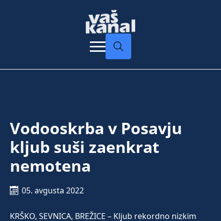
Search
for:
Vodooskrba v Posavju
kljub suši zaenkrat
nemotena
05. avgusta 2022
KRŠKO, SEVNICA, BREŽICE – Kljub rekordno nizkim