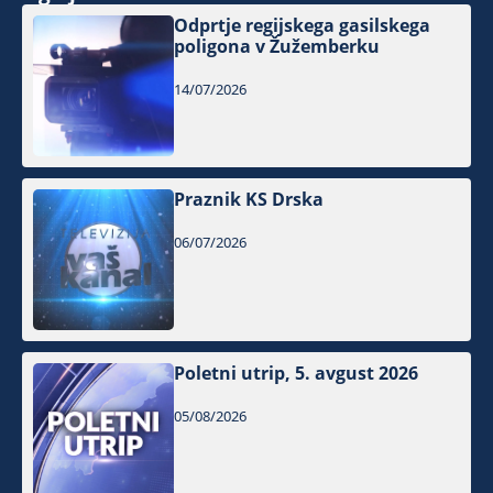
Odprtje regijskega gasilskega
poligona v Žužemberku
14/07/2026
Praznik KS Drska
06/07/2026
Poletni utrip, 5. avgust 2026
05/08/2026