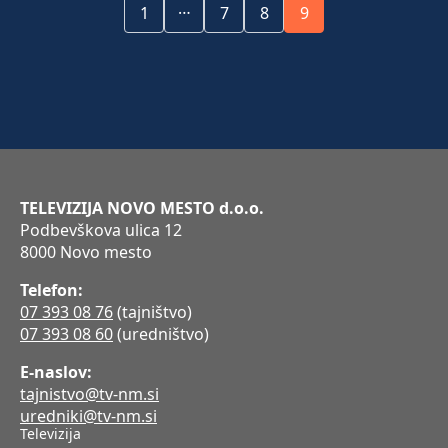
…
1
7
8
9
TELEVIZIJA NOVO MESTO d.o.o.
Podbevškova ulica 12
8000 Novo mesto
Telefon:
07 393 08 76
(tajništvo)
07 393 08 60
(uredništvo)
E-naslov:
tajnistvo@tv-nm.si
uredniki@tv-nm.si
Televizija