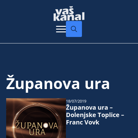
Search
for:
Županova ura
18/07/2019
Županova ura –
Dolenjske Toplice –
Franc Vovk