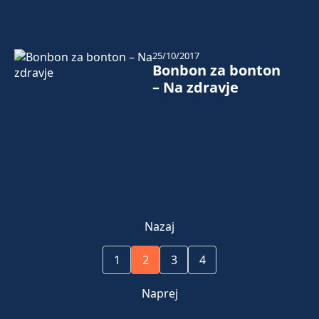
25/10/2017
Bonbon za bonton
– Na zdravje
Nazaj
1
2
3
4
Naprej