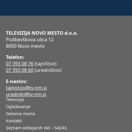
TELEVIZIJA NOVO MESTO d.o.o.
Podbevškova ulica 12
8000 Novo mesto
Telefon:
07 393 08 76
(tajništvo)
07 393 08 60
(uredništvo)
E-naslov:
tajnistvo@tv-nm.si
uredniki@tv-nm.si
Televizija
Oglaševanje
Delovna mesta
Kontakti
Seznam oddajanih del – SAZAS