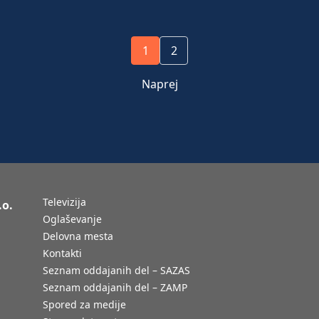
1
2
Naprej
Televizija
.o.
Oglaševanje
Delovna mesta
Kontakti
Seznam oddajanih del – SAZAS
Seznam oddajanih del – ZAMP
Spored za medije