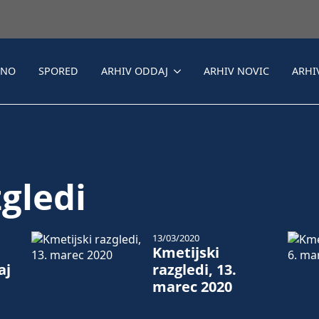
LNO
SPORED
ARHIV ODDAJ
ARHIV NOVIC
ARHI
gledi
13/03/2020
Kmetijski
aj
razgledi, 13.
marec 2020