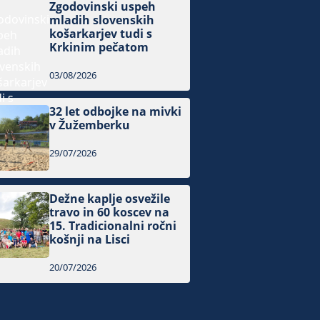
Zgodovinski uspeh
mladih slovenskih
košarkarjev tudi s
Krkinim pečatom
03/08/2026
32 let odbojke na mivki
v Žužemberku
29/07/2026
Dežne kaplje osvežile
travo in 60 koscev na
15. Tradicionalni ročni
košnji na Lisci
20/07/2026