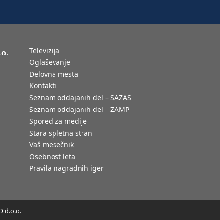
Televizija
.o.
Oglaševanje
Delovna mesta
Kontakti
Seznam oddajanih del – SAZAS
Seznam oddajanih del – ZAMP
Spored za medije
Stara spletna stran
Vaš mesečnik
Osebnost leta
Pravila nagradnih iger
 d.o.o.