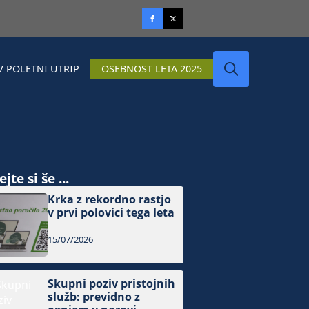
V POLETNI UTRIP
OSEBNOST LETA 2025
Search
for:
jte si še ...
Krka z rekordno rastjo
v prvi polovici tega leta
15/07/2026
Skupni poziv pristojnih
služb: previdno z