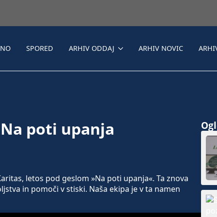
LNO
SPORED
ARHIV ODDAJ
ARHIV NOVIC
ARHI
 Na poti upanja
Ogle
aritas, letos pod geslom »Na poti upanja«. Ta znova
jstva in pomoči v stiski. Naša ekipa je v ta namen