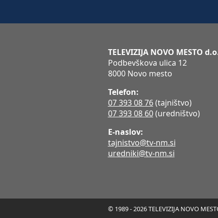
TELEVIZIJA NOVO MESTO d.o
Podbevškova ulica 12
8000 Novo mesto
Telefon:
07 393 08 76
(tajništvo)
07 393 08 60
(uredništvo)
E-naslov:
tajnistvo@tv-nm.si
uredniki@tv-nm.si
© 1989 - 2026 TELEVIZIJA NOVO MESTO