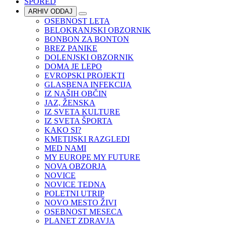
SPORED
ARHIV ODDAJ
OSEBNOST LETA
BELOKRANJSKI OBZORNIK
BONBON ZA BONTON
BREZ PANIKE
DOLENJSKI OBZORNIK
DOMA JE LEPO
EVROPSKI PROJEKTI
GLASBENA INFEKCIJA
IZ NAŠIH OBČIN
JAZ, ŽENSKA
IZ SVETA KULTURE
IZ SVETA ŠPORTA
KAKO SI?
KMETIJSKI RAZGLEDI
MED NAMI
MY EUROPE MY FUTURE
NOVA OBZORJA
NOVICE
NOVICE TEDNA
POLETNI UTRIP
NOVO MESTO ŽIVI
OSEBNOST MESECA
PLANET ZDRAVJA