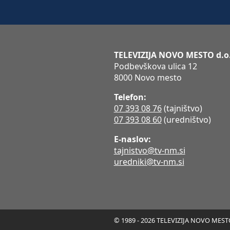
TELEVIZIJA NOVO MESTO d.o
Podbevškova ulica 12
8000 Novo mesto
Telefon:
07 393 08 76
(tajništvo)
07 393 08 60
(uredništvo)
E-naslov:
tajnistvo@tv-nm.si
uredniki@tv-nm.si
© 1989 - 2026 TELEVIZIJA NOVO MESTO