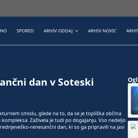
LNO
SPORED
ARHIV ODDAJ
ARHIV NOVIC
ARHI
ančni dan v Soteski
Ogle
ukturnem smislu, glede na to, da se je topliška občina
kompleksa. Zaživela je tudi po dogajanju. Vso nedeljo
 srednjeveško-renesančni dan, ki so ga pripravili na jasi