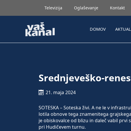
Televizija
Oglaševanje
Kontakt
DOMOV
AKTUA
Srednjeveško-renes
21. maja 2024
SOTESKA – Soteska živi. A ne le v infrastr
lotila obnove tega znamenitega grajskega 
je obiskovalce od blizu in daleč vabil prvi
pri Hudičevem turnu.