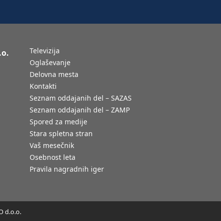
Televizija
.o.
Oglaševanje
Delovna mesta
Kontakti
Seznam oddajanih del – SAZAS
Seznam oddajanih del – ZAMP
Spored za medije
Stara spletna stran
Vaš mesečnik
Osebnost leta
Pravila nagradnih iger
 d.o.o.