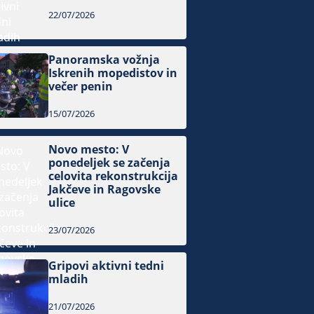
22/07/2026
Panoramska vožnja
Iskrenih mopedistov in
večer penin
15/07/2026
Novo mesto: V
ponedeljek se začenja
celovita rekonstrukcija
Jakčeve in Ragovske
ulice
23/07/2026
Gripovi aktivni tedni
mladih
21/07/2026