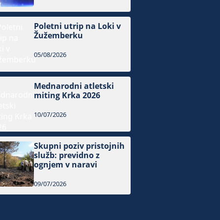
Poletni utrip na Loki v
Žužemberku
05/08/2026
Mednarodni atletski
miting Krka 2026
10/07/2026
Skupni poziv pristojnih
služb: previdno z
ognjem v naravi
09/07/2026