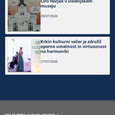
Ciril Horjak v Dolenjskem
muzeju
29/07/2026
Krkin kulturni večer je združil
operno umetnost in virtuoznost
na harmoniki
27/07/2026