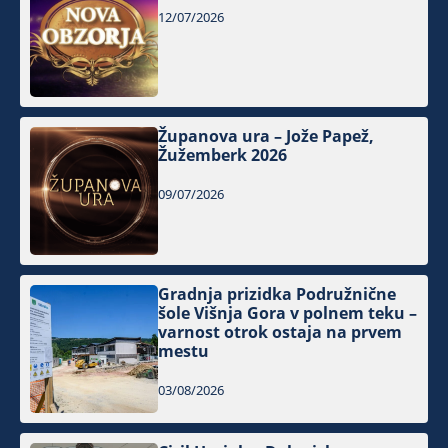
12/07/2026
Županova ura – Jože Papež,
Žužemberk 2026
09/07/2026
Gradnja prizidka Podružnične
šole Višnja Gora v polnem teku –
varnost otrok ostaja na prvem
mestu
03/08/2026