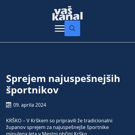
Search
for:
Sprejem najuspešnejših
športnikov
09. aprila 2024
KRŠKO – V Krškem so pripravili že tradicionalni
županov sprejem za najuspešnejše športnike
minulega leta v Mestni občini Krško.