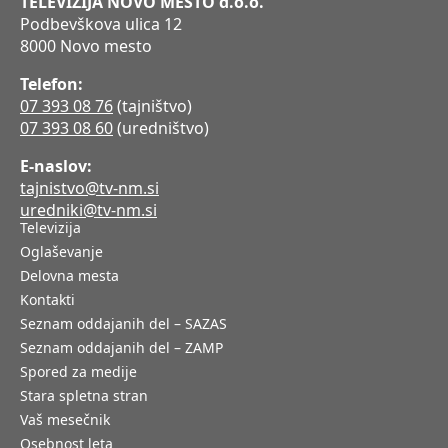
TELEVIZIJA NOVO MESTO d.o.o.
Podbevškova ulica 12
8000 Novo mesto
Telefon:
07 393 08 76
(tajništvo)
07 393 08 60
(uredništvo)
E-naslov:
tajnistvo@tv-nm.si
uredniki@tv-nm.si
Televizija
Oglaševanje
Delovna mesta
Kontakti
Seznam oddajanih del – SAZAS
Seznam oddajanih del – ZAMP
Spored za medije
Stara spletna stran
Vaš mesečnik
Osebnost leta