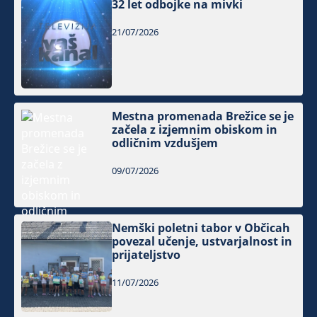
32 let odbojke na mivki
21/07/2026
Mestna promenada Brežice se je
začela z izjemnim obiskom in
odličnim vzdušjem
09/07/2026
Nemški poletni tabor v Občicah
povezal učenje, ustvarjalnost in
prijateljstvo
11/07/2026