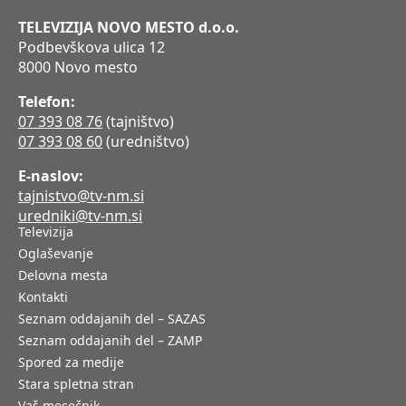
TELEVIZIJA NOVO MESTO d.o.o.
Podbevškova ulica 12
8000 Novo mesto
Telefon:
07 393 08 76
(tajništvo)
07 393 08 60
(uredništvo)
E-naslov:
tajnistvo@tv-nm.si
uredniki@tv-nm.si
Televizija
Oglaševanje
Delovna mesta
Kontakti
Seznam oddajanih del – SAZAS
Seznam oddajanih del – ZAMP
Spored za medije
Stara spletna stran
Vaš mesečnik