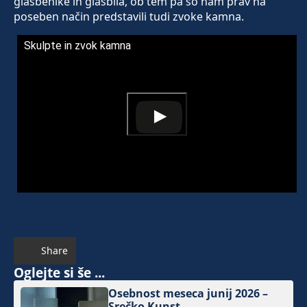
glasbenike in glasbila, ob tem pa so nam prav na
poseben način predstavili tudi zvoke kamna.
Skulpte in zvok kamna
Share
Oglejte si še ...
Osebnost meseca junij 2026 –
Srečko Kunst