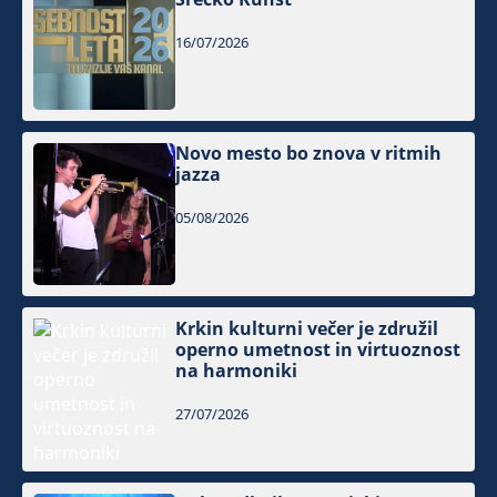
16/07/2026
Novo mesto bo znova v ritmih
jazza
05/08/2026
Krkin kulturni večer je združil
operno umetnost in virtuoznost
na harmoniki
27/07/2026