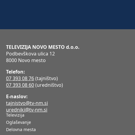
TELEVIZIJA NOVO MESTO d.o.o.
Podbevškova ulica 12
8000 Novo mesto
Telefon:
07 393 08 76
(tajništvo)
07 393 08 60
(uredništvo)
E-naslov:
tajnistvo@tv-nm.si
uredniki@tv-nm.si
Televizija
Oglaševanje
Delovna mesta