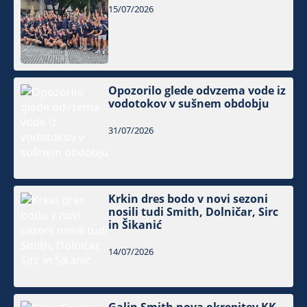
15/07/2026
Opozorilo glede odvzema vode iz
vodotokov v sušnem obdobju
31/07/2026
Krkin dres bodo v novi sezoni
nosili tudi Smith, Dolničar, Sirc
in Šikanić
14/07/2026
Galin Smith nova okrepitev KK