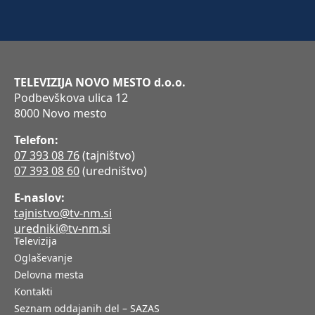
TELEVIZIJA NOVO MESTO d.o.o.
Podbevškova ulica 12
8000 Novo mesto
Telefon:
07 393 08 76
(tajništvo)
07 393 08 60
(uredništvo)
E-naslov:
tajnistvo@tv-nm.si
uredniki@tv-nm.si
Televizija
Oglaševanje
Delovna mesta
Kontakti
Seznam oddajanih del – SAZAS