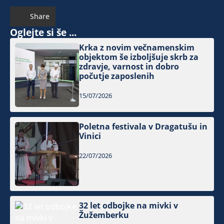
Share
Oglejte si še ...
Krka z novim večnamenskim
objektom še izboljšuje skrb za
zdravje, varnost in dobro
počutje zaposlenih
15/07/2026
Poletna festivala v Dragatušu in
Vinici
22/07/2026
32 let odbojke na mivki v
Žužemberku