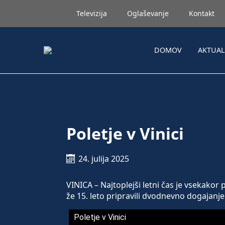
Televizija
Oglaševanje
Kontakt
DOMOV
AKTUA
Poletje v Vinici
24. julija 2025
VINICA – Najtoplejši letni čas je vsekakor
že 15. leto pripravili dvodnevno dogajanje P
Poletje v Vinici