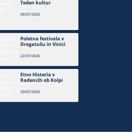
Teden kultur
06/07/2026
Poletna festivala v
Dragatušu in Vinici
22/07/2026
Etno Histeria v
Radencih ob Kolpi
29/07/2026