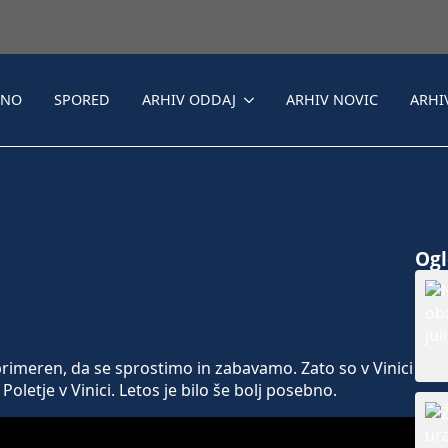
LNO
SPORED
ARHIV ODDAJ
ARHIV NOVIC
ARHI
Ogle
 primeren, da se sprostimo in zabavamo. Zato so v Vinici
oletje v Vinici. Letos je bilo še bolj posebno.