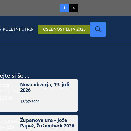
V POLETNI UTRIP
OSEBNOST LETA 2025
Search
for:
jte si še ...
Nova obzorja, 19. julij
2026
18/07/2026
Županova ura – Jože
Papež, Žužemberk 2026