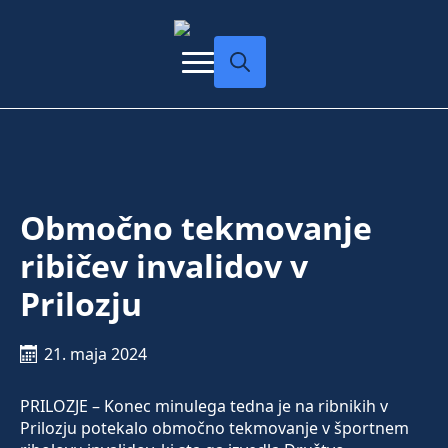
Search
for:
Območno tekmovanje
ribičev invalidov v
Prilozju
21. maja 2024
PRILOZJE – Konec minulega tedna je na ribnikih v
Prilozju potekalo območno tekmovanje v športnem