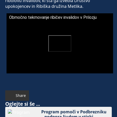
ribolovu invalidov, ki sta ga izvedla Društvo
upokojencev in Ribiška družina Metlika.
Območno tekmovanje ribičev invalidov v Prilozju
Share
Oglejte si še ...
Program pomoči v Podbrezniku
– podpora ljudem v stiski