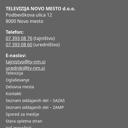
TELEVIZIJA NOVO MESTO d.o.o.
Podbevškova ulica 12
8000 Novo mesto
Telefon:
07 393 08 76
(tajništvo)
07 393 08 60
(uredništvo)
E-naslov:
tajnistvo@tv-nm.si
uredniki@tv-nm.si
Televizija
Oglaševanje
Delovna mesta
Kontakti
Seznam oddajanih del – SAZAS
Seznam oddajanih del – ZAMP
Spored za medije
Stara spletna stran
Vaš mesečnik