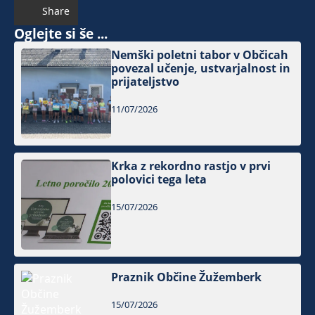
Share
Oglejte si še ...
Nemški poletni tabor v Občicah
povezal učenje, ustvarjalnost in
prijateljstvo
11/07/2026
Krka z rekordno rastjo v prvi
polovici tega leta
15/07/2026
Praznik Občine Žužemberk
15/07/2026