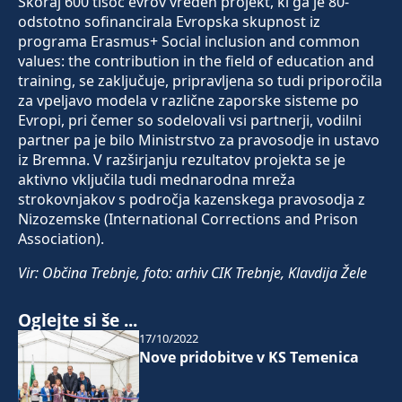
Skoraj 600 tisoč evrov vreden projekt, ki ga je 80-
odstotno sofinancirala Evropska skupnost iz
programa Erasmus+ Social inclusion and common
values: the contribution in the field of education and
training, se zaključuje, pripravljena so tudi priporočila
za vpeljavo modela v različne zaporske sisteme po
Evropi, pri čemer so sodelovali vsi partnerji, vodilni
partner pa je bilo Ministrstvo za pravosodje in ustavo
iz Bremna. V razširjanju rezultatov projekta se je
aktivno vključila tudi mednarodna mreža
strokovnjakov s področja kazenskega pravosodja z
Nizozemske (International Corrections and Prison
Association).
Vir: Občina Trebnje, foto: arhiv CIK Trebnje, Klavdija Žele
Oglejte si še ...
17/10/2022
Nove pridobitve v KS Temenica