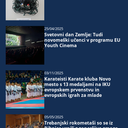
25/04/2025
Svetovni dan Zemlje: Tudi
novomeški učenci v programu EU
Youth Cinema
03/11/2025
Karateisti Karate kluba Novo
mesto s 13 medaljami na IKU
evropskem prvenstvu in
evropskih igrah za mlade
05/05/2025
Trebanjski rokometaši so se iz