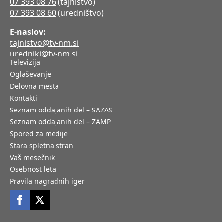
07 393 08 76
(tajništvo)
07 393 08 60
(uredništvo)
E-naslov:
tajnistvo@tv-nm.si
uredniki@tv-nm.si
Televizija
Oglaševanje
Delovna mesta
Kontakti
Seznam oddajanih del – SAZAS
Seznam oddajanih del – ZAMP
Spored za medije
Stara spletna stran
Vaš mesečnik
Osebnost leta
Pravila nagradnih iger