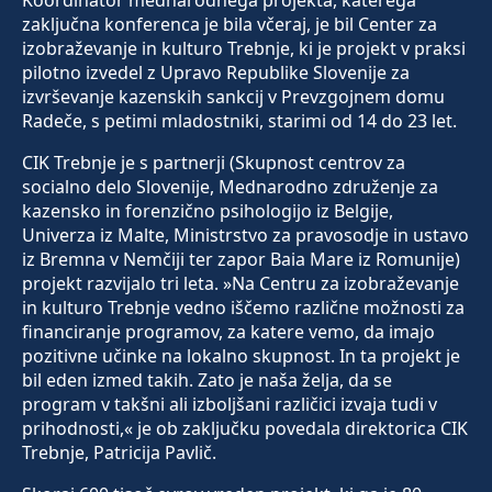
Koordinator mednarodnega projekta, katerega
zaključna konferenca je bila včeraj, je bil Center za
izobraževanje in kulturo Trebnje, ki je projekt v praksi
pilotno izvedel z Upravo Republike Slovenije za
izvrševanje kazenskih sankcij v Prevzgojnem domu
Radeče, s petimi mladostniki, starimi od 14 do 23 let.
CIK Trebnje je s partnerji (Skupnost centrov za
socialno delo Slovenije, Mednarodno združenje za
kazensko in forenzično psihologijo iz Belgije,
Univerza iz Malte, Ministrstvo za pravosodje in ustavo
iz Bremna v Nemčiji ter zapor Baia Mare iz Romunije)
projekt razvijalo tri leta. »Na Centru za izobraževanje
in kulturo Trebnje vedno iščemo različne možnosti za
financiranje programov, za katere vemo, da imajo
pozitivne učinke na lokalno skupnost. In ta projekt je
bil eden izmed takih. Zato je naša želja, da se
program v takšni ali izboljšani različici izvaja tudi v
prihodnosti,« je ob zaključku povedala direktorica CIK
Trebnje, Patricija Pavlič.