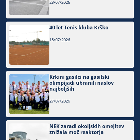
23/07/2026
40 let Tenis kluba Krško
15/07/2026
Krkini gasilci na gasilski
olimpijadi ubranili naslov
najboljših
27/07/2026
NEK zaradi okoljskih omejitev
znižala moč reaktorja