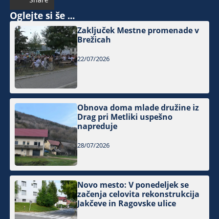
Oglejte si še ...
Zaključek Mestne promenade v
Brežicah
22/07/2026
Obnova doma mlade družine iz
Drag pri Metliki uspešno
napreduje
28/07/2026
Novo mesto: V ponedeljek se
začenja celovita rekonstrukcija
Jakčeve in Ragovske ulice