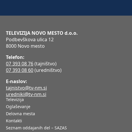
TELEVIZIJA NOVO MESTO d.o.o.
Podbevškova ulica 12
8000 Novo mesto
Telefon:
07 393 08 76
(tajništvo)
07 393 08 60
(uredništvo)
E-naslov:
tajnistvo@tv-nm.si
uredniki@tv-nm.si
Televizija
Oglaševanje
Delovna mesta
Kontakti
Seznam oddajanih del – SAZAS