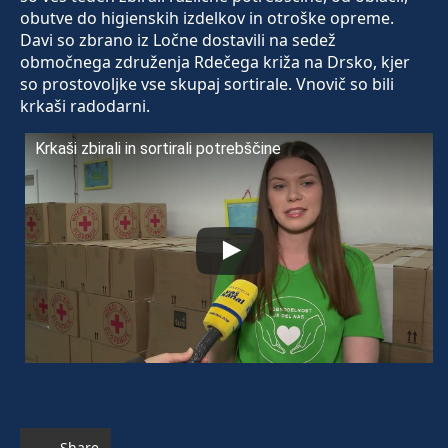
obutve do higienskih izdelkov in otroške opreme.
Davi so zbrano iz Ločne dostavili na sedež
območnega združenja Rdečega križa na Drsko, kjer
so prostovoljke vse skupaj sortirale. Vnovič so bili
krkaši radodarni.
Krkaši zbirali in sortirali potrebščine
Share