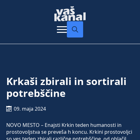
Search
for:
Krkaši zbirali in sortirali
potrebščine
09. maja 2024
NOVO MESTO – Enajsti Krkin teden humanosti in
prostovoljstva se preveša h koncu. Krkini prostovoljci
so ves teden zbirali različne potrebščine, od oblačil,