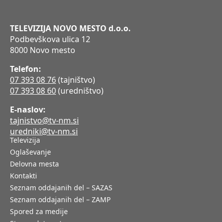
TELEVIZIJA NOVO MESTO d.o.o.
Podbevškova ulica 12
8000 Novo mesto
Telefon:
07 393 08 76
(tajništvo)
07 393 08 60
(uredništvo)
E-naslov:
tajnistvo@tv-nm.si
uredniki@tv-nm.si
Televizija
Oglaševanje
Delovna mesta
Kontakti
Seznam oddajanih del – SAZAS
Seznam oddajanih del – ZAMP
Spored za medije