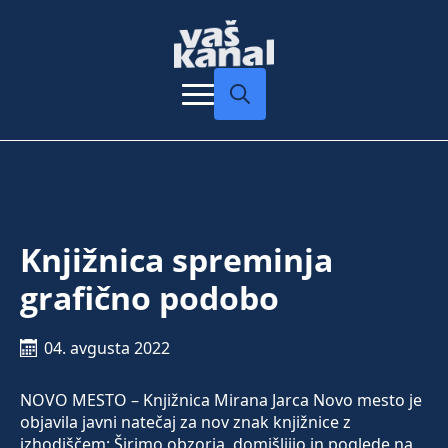
Search
for:
Knjižnica spreminja
grafično podobo
04. avgusta 2022
NOVO MESTO – Knjižnica Mirana Jarca Novo mesto je
objavila javni natečaj za nov znak knjižnice z
izhodiščem: Širimo obzorja, domišljijo in poglede na