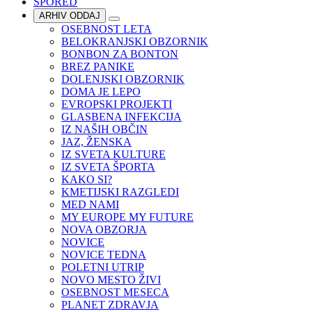
SPORED
ARHIV ODDAJ
OSEBNOST LETA
BELOKRANJSKI OBZORNIK
BONBON ZA BONTON
BREZ PANIKE
DOLENJSKI OBZORNIK
DOMA JE LEPO
EVROPSKI PROJEKTI
GLASBENA INFEKCIJA
IZ NAŠIH OBČIN
JAZ, ŽENSKA
IZ SVETA KULTURE
IZ SVETA ŠPORTA
KAKO SI?
KMETIJSKI RAZGLEDI
MED NAMI
MY EUROPE MY FUTURE
NOVA OBZORJA
NOVICE
NOVICE TEDNA
POLETNI UTRIP
NOVO MESTO ŽIVI
OSEBNOST MESECA
PLANET ZDRAVJA