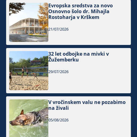
Evropska sredstva za novo
Osnovno šolo dr. Mihajla
Rostoharja v Krškem
21/07/2026
32 let odbojke na mivki v
Žužemberku
29/07/2026
V vročinskem valu ne pozabimo
na živali
05/08/2026