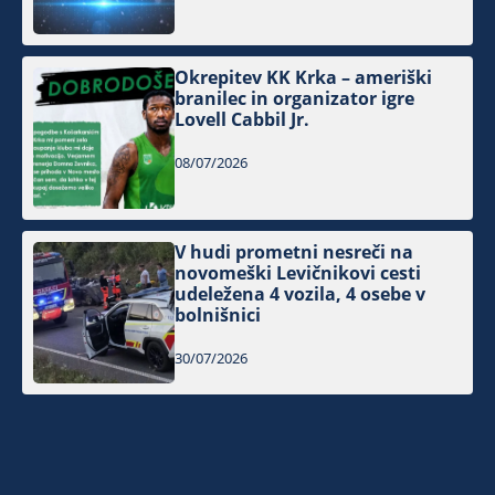
Okrepitev KK Krka – ameriški
branilec in organizator igre
Lovell Cabbil Jr.
08/07/2026
V hudi prometni nesreči na
novomeški Levičnikovi cesti
udeležena 4 vozila, 4 osebe v
bolnišnici
30/07/2026