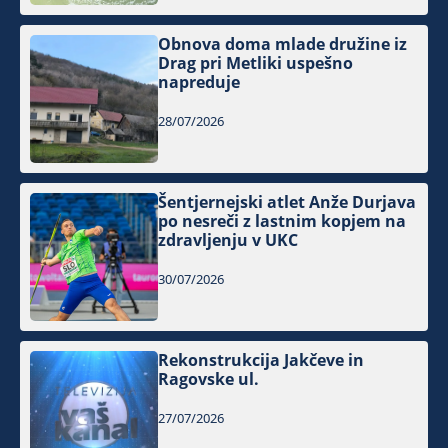
Obnova doma mlade družine iz
Drag pri Metliki uspešno
napreduje
28/07/2026
Šentjernejski atlet Anže Durjava
po nesreči z lastnim kopjem na
zdravljenju v UKC
30/07/2026
Rekonstrukcija Jakčeve in
Ragovske ul.
27/07/2026