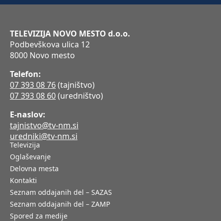
TELEVIZIJA NOVO MESTO d.o.o.
Podbevškova ulica 12
8000 Novo mesto
Telefon:
07 393 08 76
(tajništvo)
07 393 08 60
(uredništvo)
E-naslov:
tajnistvo@tv-nm.si
uredniki@tv-nm.si
Televizija
Oglaševanje
Delovna mesta
Kontakti
Seznam oddajanih del – SAZAS
Seznam oddajanih del – ZAMP
Spored za medije