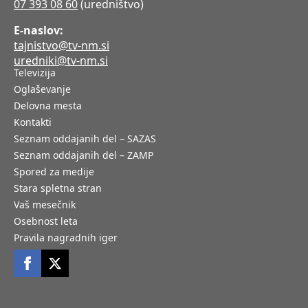
07 393 08 60
(uredništvo)
E-naslov:
tajnistvo@tv-nm.si
uredniki@tv-nm.si
Televizija
Oglaševanje
Delovna mesta
Kontakti
Seznam oddajanih del – SAZAS
Seznam oddajanih del – ZAMP
Spored za medije
Stara spletna stran
Vaš mesečnik
Osebnost leta
Pravila nagradnih iger