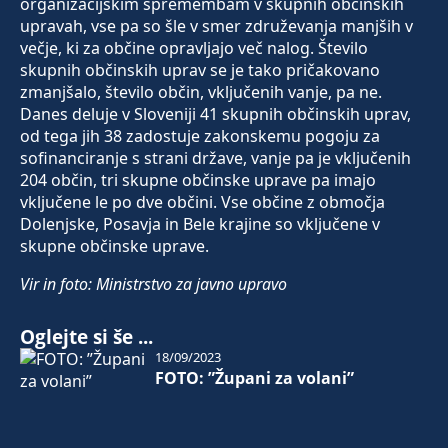
organizacijskim spremembam v skupnih občinskih
upravah, vse pa so šle v smer združevanja manjših v
večje, ki za občine opravljajo več nalog. Število
skupnih občinskih uprav se je tako pričakovano
zmanjšalo, število občin, vključenih vanje, pa ne.
Danes deluje v Sloveniji 41 skupnih občinskih uprav,
od tega jih 38 zadostuje zakonskemu pogoju za
sofinanciranje s strani države, vanje pa je vključenih
204 občin, tri skupne občinske uprave pa imajo
vključene le po dve občini. Vse občine z območja
Dolenjske, Posavja in Bele krajine so vključene v
skupne občinske uprave.
Vir in foto: Ministrstvo za javno upravo
Oglejte si še ...
18/09/2023
FOTO: ”Župani za volani”