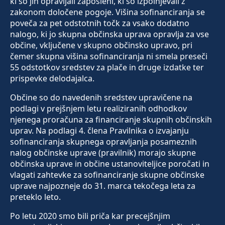
ki so jih opravljali zaposleni, ki so izpolnjevali z
zakonom določene pogoje. Višina sofinanciranja se
poveča za pet odstotnih točk za vsako dodatno
nalogo, ki jo skupna občinska uprava opravlja za vse
občine, vključene v skupno občinsko upravo, pri
čemer skupna višina sofinanciranja ni smela preseči
55 odstotkov sredstev za plače in druge izdatke ter
prispevke delodajalca.
Občine so do navedenih sredstev upravičene na
podlagi v prejšnjem letu realiziranih odhodkov
njenega proračuna za financiranje skupnih občinskih
uprav. Na podlagi 4. člena Pravilnika o izvajanju
sofinanciranja skupnega opravljanja posameznih
nalog občinske uprave (pravilnik) morajo skupne
občinska uprave in občine ustanoviteljice poročati in
vlagati zahtevke za sofinanciranje skupne občinske
uprave najpozneje do 31. marca tekočega leta za
preteklo leto.
Po letu 2020 smo bili priča kar precejšnjim