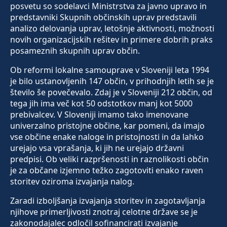
posvetu so sodelavci Ministrstva za javno upravo in
predstavniki Skupnih občinskih uprav predstavili
analizo delovanja uprav, letošnje aktivnosti, možnosti
novih organizacijskih rešitev in primere dobrih praks
posameznih skupnih uprav občin.
Ob reformi lokalne samouprave v Sloveniji leta 1994
je bilo ustanovljenih 147 občin, v prihodnjih letih se je
število še povečevalo. Zdaj je v Sloveniji 212 občin, od
tega jih ima več kot 50 odstotkov manj kot 5000
prebivalcev. V Sloveniji imamo tako imenovane
univerzalno pristojne občine, kar pomeni, da imajo
vse občine enake naloge in pristojnosti in da lahko
urejajo vsa vprašanja, ki jih ne urejajo državni
predpisi. Ob veliki razpršenosti in raznolikosti občin
je za občane izjemno težko zagotoviti enako raven
storitev oziroma izvajanja nalog.
Zaradi izboljšanja izvajanja storitev in zagotavljanja
njihove primerljivosti znotraj celotne države se je
zakonodajalec odločil sofinancirati izvajanje