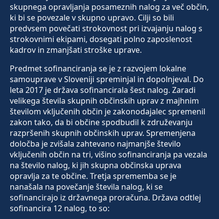
skupnega opravljanja posameznih nalog za več občin,
ki bi se povezale v skupno upravo. Cilji so bili
predvsem povečati strokovnost pri izvajanju nalog s
strokovnimi ekipami, dosegati polno zaposlenost
kadrov in zmanjšati stroške uprave.
Predmet sofinanciranja se je z razvojem lokalne
samouprave v Sloveniji spreminjal in dopolnjeval. Do
leta 2017 je država sofinancirala šest nalog. Zaradi
velikega števila skupnih občinskih uprav z majhnim
številom vključenih občin je zakonodajalec spremenil
zakon tako, da bi občine spodbudil k združevanju
razpršenih skupnih občinskih uprav. Spremenjena
določba je zvišala zahtevano najmanjše število
vključenih občin na tri, višino sofinanciranja pa vezala
na število nalog, ki jih skupna občinska uprava
opravlja za te občine. Tretja sprememba se je
nanašala na povečanje števila nalog, ki se
sofinancirajo iz državnega proračuna. Država odtlej
sofinancira 12 nalog, to so: