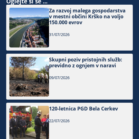
Oglejte si še ...
Za razvoj malega gospodarstva
v mestni občini Krško na voljo
150.000 evrov
31/07/2026
Skupni poziv pristojnih služb:
previdno z ognjem v naravi
09/07/2026
120-letnica PGD Bela Cerkev
22/07/2026