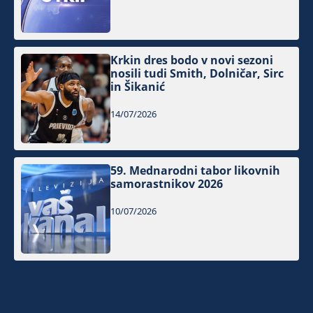
Krkin dres bodo v novi sezoni
nosili tudi Smith, Dolničar, Sirc
in Šikanić
14/07/2026
59. Mednarodni tabor likovnih
samorastnikov 2026
10/07/2026