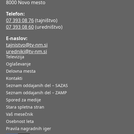
8000 Novo mesto
Telefon:
07 393 08 76
(tajništvo)
07 393 08 60
(uredništvo)
E-naslov:
tajnistvo@tv-nm.si
uredniki@tv-nm.si
Televizija
Oglaševanje
Delovna mesta
Kontakti
Seznam oddajanih del – SAZAS
Seznam oddajanih del – ZAMP
Spored za medije
Stara spletna stran
Vaš mesečnik
Osebnost leta
Pravila nagradnih iger