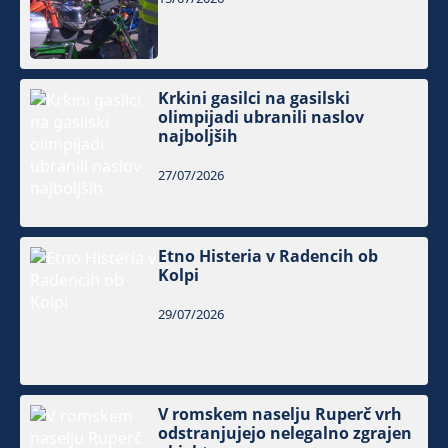
Krkini gasilci na gasilski
olimpijadi ubranili naslov
najboljših
27/07/2026
Etno Histeria v Radencih ob
Kolpi
29/07/2026
V romskem naselju Ruperč vrh
odstranjujejo nelegalno zgrajen