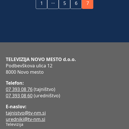
…
1
5
6
7
TELEVIZIJA NOVO MESTO d.o.o.
Podbevškova ulica 12
8000 Novo mesto
Telefon:
07 393 08 76
(tajništvo)
07 393 08 60
(uredništvo)
E-naslov:
tajnistvo@tv-nm.si
uredniki@tv-nm.si
Televizija