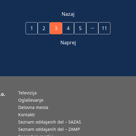
Nazaj
…
1
2
3
4
5
11
Naprej
Televizija
.o.
Oglaševanje
Delovna mesta
Kontakti
Seznam oddajanih del – SAZAS
Seznam oddajanih del – ZAMP