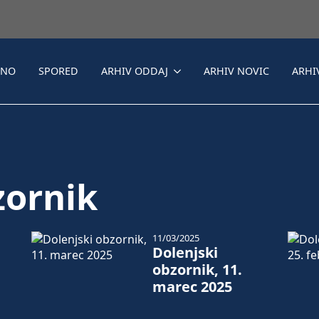
LNO
SPORED
ARHIV ODDAJ
ARHIV NOVIC
ARHI
zornik
11/03/2025
Dolenjski
obzornik, 11.
marec 2025